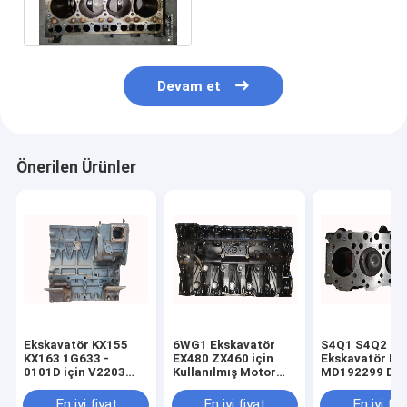
Motor Blokları
Devam et
Önerilen Ürünler
Ekskavatör KX155
6WG1 Ekskavatör
S4Q1 S4Q2
KX163 1G633 -
EX480 ZX460 için
Ekskavatör E3
0101D için V2203
Kullanılmış Motor
MD192299 Diz
Kullanılmış Motor
Blokları - 3 8-
Motor Parçalar
Blokları
98180452-1 898180-
Kullanılan Mot
En iyi fiyat
En iyi fiyat
En iyi fiy