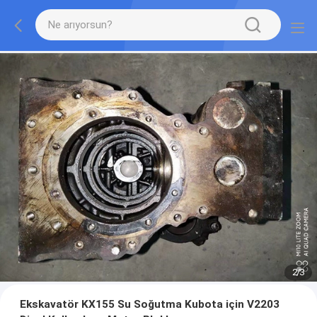
2
/
3
Ekskavatör KX155 Su Soğutma Kubota için V2203