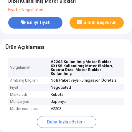
Dizel Kullanılmış Motor Blokları
Fiyat：Negotiated
En iyi fiyat
Şimdi başvurun
Ürün Açıklaması
,
V2203 Kullanılmış Motor Blokları
,
KX155 Kullanılmış Motor Blokları
Vurgulamak
Kubota Dizel Motor Blokları
Kullanılmış
Ambalaj bilgileri
Nötr Paket veya Fümigasyon Ücretsiz
Fiyat
Negotiated
Marka adı
Kubota
Menşe yeri
Japonya
Model numarası
V2203
Daha fazla göster